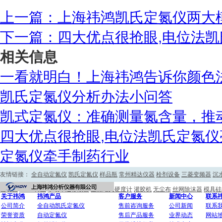
上一篇：上海祎鸿凯氏定氮仪两大
下一篇：四大优点很抢眼,电位法
相关信息
一看就明白！上海祎鸿告诉你颜色
凯氏定氮仪分析办法小问答
凯式定氮仪：准确测量氮含量，推
四大优点很抢眼,电位法凯氏定氮仪
定氮仪牵手制药行业
友情链接：
全自动定氮仪
凯氏定氮仪
样品瓶
常州精达仪器
栓剂设备
三菱变频器
沉
验装置
PTFE衬里
手动单道移液器
显微维氏硬度计
灌胶机
无尘布
丝网除沫器
模具硅
关于祎鸿
祎鸿产品
客户服务
新闻中心
联系
公司简介
全自动凯氏定氮仪
售前咨询服务
公司新闻
联系
荣誉资质
自动定氮仪
售后产品服务
业界动态
网站