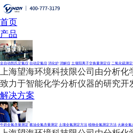
首页
产品
全自动凯氏定氮仪
自动定氮仪
消化炉
消解仪
土壤阳离子交换量测定仪
二氧化硫测定
上海望海环境科技限公司由分析化学
致力于智能化学分析仪器的研究开
解决方案
牛奶全氮含量测定
酱油全氮含量测定
土壤全氮测定方法
植物全氮测定方法
火麻全氮
上海望海环境科技限公司由分析化学