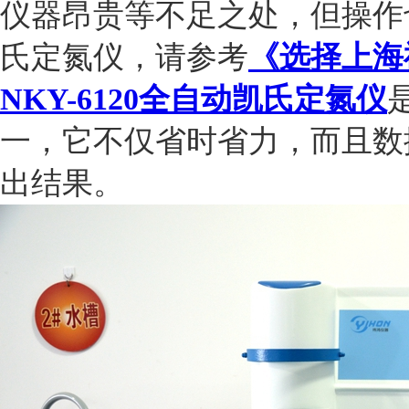
仪器昂贵等不足之处，但操作
氏定氮仪，请参考
《
选择上海
NKY-6120
全自动凯氏定氮仪
一，
它不仅省时省力，而且数
出结果。